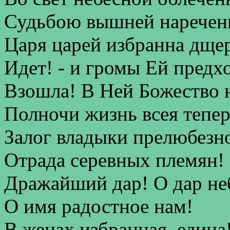
Судьбою вышней наречен
Царя царей избранна дще
Идет! - и громы Ей предхо
Взошла! В Ней Божество 
Полночи жизнь всея тепер
Залог владыки прелюбезн
Отрада серевных племян!
Дражайший дар! О дар не
О имя радостное нам!
В женах избранная, едина