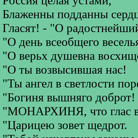
Россия целая устами,
Блаженны подданны серд
Гласят! - "О радостнейший
"О день всеобщего весель
"О верьх душевна восхищ
"О ты возвысившая нас!
"Ты ангел в светлости по
"Богиня вышняго доброт!
"МОНАРХИНЯ, что глас 
"Царицею зовет щедрот.