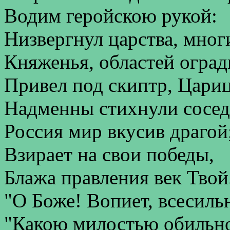
Водим геройскою рукой:
Низвергнул царства, мног
Княженья, областей огра
Привел под скиптр, Цариц
Надменны стихнули сосед
Россия мир вкусив драгой
Взирает на свои победы,
Блажа правления век Твой
"О Боже! Вопиет, всесиль
"Какою милостью обильн