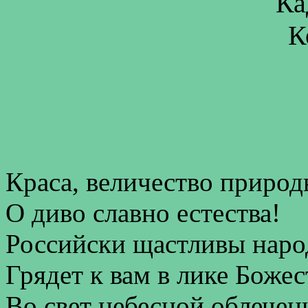
Ка
К
Краса, величество приро
О диво славно естества!
Российски щастливы наро
Грядет к вам в лике Божес
Во свет небесной облечен