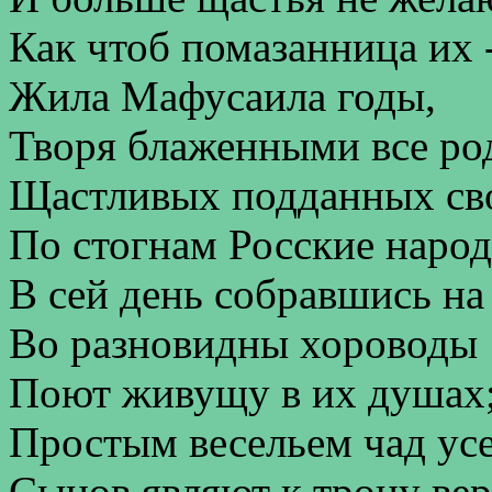
Как чтоб помазанница их 
Жила Мафусаила годы,
Творя блаженными все ро
Щастливых подданных св
По стогнам Росские народ
В сей день собравшись на
Во разновидны хороводы
Поют живущу в их душах
Простым весельем чад ус
Сынов являют к трону ве