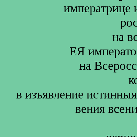
императрице 
ро
на в
ЕЯ императо
на Всеросс
к
в изъявление истинныя 
вения всен