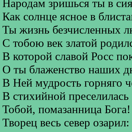
Народам зришься ты в си
Как солнце ясное в блиста
Ты жизнь безчисленных л
С тобою век златой родил
В которой славой Росс по
О ты блаженство наших дн
В Ней мудрость горняго ч
В стихийной преселилась
Тобой, помазанница Бога!
Творец весь север озарил: