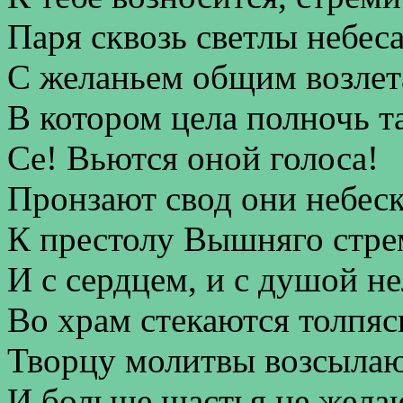
Паря сквозь светлы небеса
С желаньем общим возлет
В котором цела полночь та
Се! Вьются оной голоса!
Пронзают свод они небеск
К престолу Вышняго стре
И с сердцем, и с душой н
Во храм стекаются толпяс
Творцу молитвы возсылаю
И больше щастья не жела