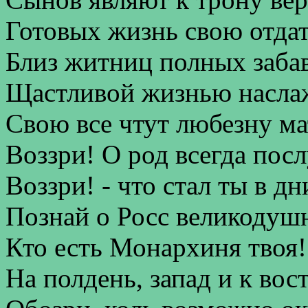
Готовых жизнь свою отдат
Близ житниц полных забав
Щастливой жизнью насла
Свою все чтут любезну мат
Воззри! О род всегда пос
Воззри! - что стал ты в дн
Познай о Росс великодуш
Кто есть Монархиня твоя!
На полдень, запад и к вос