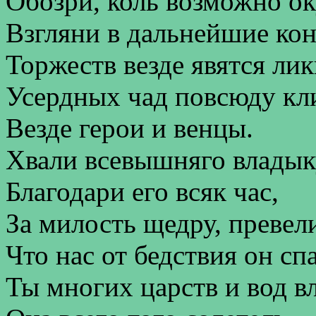
Обозри, коль возможно ок
Взгляни в дальнейшие ко
Торжеств везде явятся лик
Усердных чад повсюду кл
Везде герои и венцы.
Хвали всевышняго владык
Благодари его всяк час,
За милость щедру, превел
Что нас от бедствия он спа
Ты многих царств и вод вл