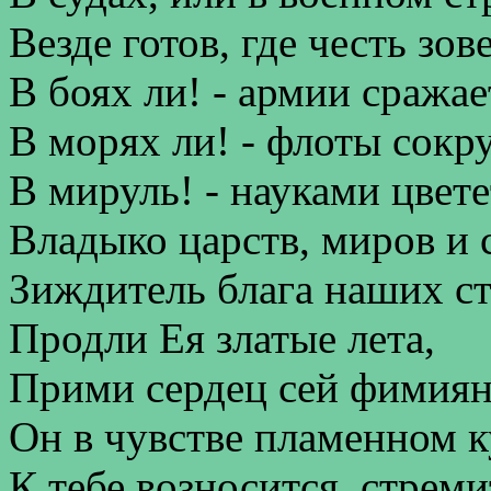
Везде готов, где честь зов
В боях ли! - армии сражае
В морях ли! - флоты сокр
В мируль! - науками цвете
Владыко царств, миров и 
Зиждитель блага наших ст
Продли Ея златые лета,
Прими сердец сей фимиян
Он в чувстве пламенном к
К тебе возносится, стреми