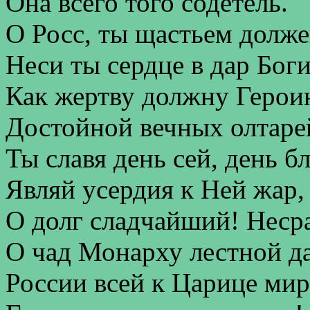
Она всего того содетель.
О Росс, ты щастьем долже
Неси ты сердце в дар Бог
Как жертву должну Герои
Достойной вечных олтаре
Ты славя день сей, день 
Являй усердия к Ней жар,
О долг сладчайший! Неср
О чад Монарху лестной да
России всей к Царице мир